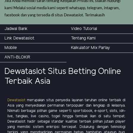
Jika Anda memiliki saran tentang Kebijakan Privasi ini, silakan hubungi
kami Melalui sosial media kami seperti whatsapp, telegram, intagram,
facebook dan yang tersedia di situs
Dewataslot
. Terimakasih
Jadwal Bank
Video Tutorial
Link Dewataslot
Tentang Kami
Mobile
Kalkulator Mix Parlay
ANTI-BLOKIR
Dewataslot Situs Betting Online
Terbaik Asia
Dewataslot
merupakan situs penyedia layanan taruhan online terbaik di
Asia yang menyediakan permainan terpopuler dan lengkap di kelasnya.
Nikmati berbagai pilihan game seperti sportsbook, e-sport, slots, idn-
live, tangkas, live casino, togel hingga tembak ikan di satu tempat.
Dewataslot hadir sebagai standar kualitas terbaik pilihan jutaan player
yang memiliki sistem enkripsi tercepat. Didukung dengan teknologi
terkini yang menghadirkan permainan bebas hambatan ataupun bug.