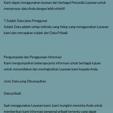
Kami dapat menggunakan layanan dari berbagai Penyedia Layanan untuk
memproses data Anda dengan lebih efektif.
7.Subjek Data (atau Pengguna)
Subjek Data adalah setiap individu yang hidup yang menggunakan Layanan
kami dan merupakan subjek dari Data Pribadi.
Pengumpulan dan Penggunaan Informasi
Kami mengumpulkan beberapa jenis informasi untuk berbagai tujuan
untuk menyediakan dan meningkatkan Layanan kami kepada Anda.
Jenis Data yang Dikumpulkan
Data pribadi
Saat menggunakan Layanan kami, kami mungkin meminta Anda untuk
memberikan kami informasi pengenal pribadi tertentu yang dapat