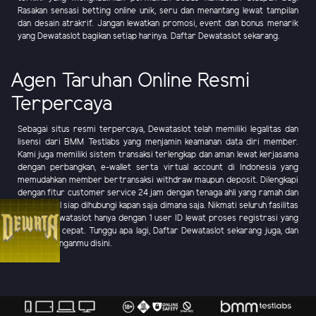
Rasakan sensasi betting online unik, seru dan menantang lewat tampilan
dan desain atrakrif. Jangan lewatkan promosi, event dan bonus menarik
yang Dewataslot bagikan setiap harinya. Daftar Dewataslot sekarang.
Agen Taruhan Online Resmi
Terpercaya
Sebagai situs resmi terpercaya, Dewataslot telah memiliki legalitas dan
lisensi dari BMM Testlabs yang menjamin keamanan data diri member.
Kami juga memiliki sistem transaksi terlengkap dan aman lewat kerjasama
dengan perbangkan, e-wallet serta virtual account di Indonesia yang
memudahkan member bertransaksi withdraw maupun deposit. Dilengkapi
dengan fitur customer service 24 jam dengan tenaga ahli yang ramah dan
profesional siap dihubungi kapan saja dimana saja. Nikmati seluruh fasilitas
lengkap Dewataslot hanya dengan 1 user ID lewat proses registrasi yang
mudah dan cepat. Tunggu apa lagi, Daftar Dewataslot sekarang juga, dan
raih keuntunganmu disini.