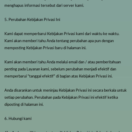
menghapus informasi tersebut dari server kami.
5. Perubahan Kebijakan Privasi Ini
Kami dapat memperbarui Kebijakan Privasi kami dari waktu ke waktu.
Kami akan memberi tahu Anda tentang perubahan apa pun dengan
memposting Kebijakan Privasi baru di halaman ini.
Kami akan memberi tahu Anda melalui email dan / atau pemberitahuan
penting pada Layanan kami, sebelum perubahan menjadi efektif dan
memperbarui “tanggal efektif” di bagian atas Kebijakan Privasi ini.
Anda disarankan untuk meninjau Kebijakan Privasi ini secara berkala untuk
setiap perubahan. Perubahan pada Kebijakan Privasi ini efektif ketika
diposting di halaman ini.
6. Hubungi kami