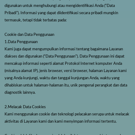
digunakan untuk menghubungi atau mengidentifikasi Anda (“Data
Pribadi”). Informasi yang dapat diidentifikasi secara pribadi mungkin
termasuk, tetapi tidak terbatas pada:
Cookie dan Data Penggunaan
1.Data Penggunaan
Kami juga dapat mengumpulkan informasi tentang bagaimana Layanan
diakses dan digunakan (“Data Penggunaan”). Data Penggunaan ini dapat
mencakup informasi seperti alamat Protokol Internet komputer Anda
(misalnya alamat IP), jenis browser, versi browser, halaman Layanan kami
yang Anda kunjungi, waktu dan tanggal kunjungan Anda, waktu yang
dihabiskan untuk halaman-halaman itu, unik pengenal perangkat dan data
diagnostik lainnya.
2.Melacak Data Cookies
Kami menggunakan cookie dan teknologi pelacakan serupa untuk melacak
aktivitas di Layanan kami dan kami menyimpan informasi tertentu.