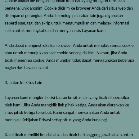
Cookie adalah file dengan sejumlah kecil data yang mungkin termasuk
pengenal unik anonim. Cookie dikirim ke browser Anda dari situs web dan
disimpan di perangkat Anda. Teknologi pelacakan lain juga digunakan
seperti suar, tag, dan skrip untuk mengumpulkan dan melacak informasi
serta untuk meningkatkan dan menganalisis Layanan kami.
Anda dapat menginstruksikan browser Anda untuk menolak semua cookie
atau untuk menunjukkan saat cookie sedang dikirim. Namun, jika Anda
tidak menerima cookie, Anda mungkin tidak dapat menggunakan beberapa
bagian dari Layanan kami.
3.Tautan ke Situs Lain
Layanan kami mungkin berisi tautan ke situs lain yang tidak dioperasikan
oleh kami. Jika Anda mengklik link pihak ketiga, Anda akan diarahkan ke
situs pihak ketiga tersebut. Kami sangat menyarankan Anda untuk
meninjau Kebijakan Privasi setiap situs yang Anda kunjungi.
Kami tidak memiliki kendali atas dan tidak bertanggung jawab atas konten,