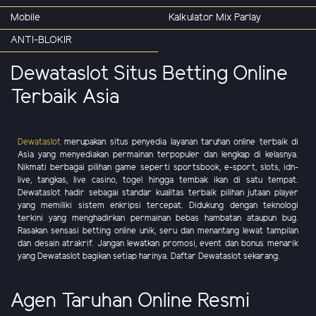
Mobile
Kalkulator Mix Parlay
ANTI-BLOKIR
Dewataslot Situs Betting Online
Terbaik Asia
Dewataslot
merupakan situs penyedia layanan taruhan online terbaik di
Asia yang menyediakan permainan terpopuler dan lengkap di kelasnya.
Nikmati berbagai pilihan game seperti sportsbook, e-sport, slots, idn-
live, tangkas, live casino, togel hingga tembak ikan di satu tempat.
Dewataslot hadir sebagai standar kualitas terbaik pilihan jutaan player
yang memiliki sistem enkripsi tercepat. Didukung dengan teknologi
terkini yang menghadirkan permainan bebas hambatan ataupun bug.
Rasakan sensasi betting online unik, seru dan menantang lewat tampilan
dan desain atrakrif. Jangan lewatkan promosi, event dan bonus menarik
yang Dewataslot bagikan setiap harinya. Daftar Dewataslot sekarang.
Agen Taruhan Online Resmi