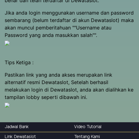
benar dan telah terdaftar di Dewataslot.
Jika anda login menggunakan username dan password
sembarang (belum terdaftar di akun Dewataslot) maka
akan muncul pemberitahuan ""Username atau
Password yang anda masukkan salah"".
Tips Ketiga :
Pastikan link yang anda akses merupakan link
alternatif resmi Dewataslot, Setelah berhasil
melakukan login di Dewataslot, anda akan dialihkan ke
tampilan lobby seperti dibawah ini.
Jadwal Bank
Video Tutorial
Link Dewataslot
Tentang Kami