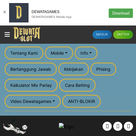
×
DEWATAGAMES
Download
DEWATAGAMES Mobile App
MASUK
DAFTAR
Tentang Kami
Mobile
Info
Bertanggung Jawab
Kebijakan
Phising
Kalkulator Mix Parlay
Cara Betting
Video Dewatagames
ANTI-BLOKIR