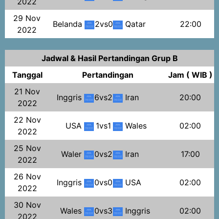
2022
29 Nov
Belanda
2vs0
Qatar
22:00
2022
Jadwal & Hasil Pertandingan Grup B
Tanggal
Pertandingan
Jam ( WIB )
21 Nov
Inggris
6vs2
Iran
20:00
2022
22 Nov
USA
1vs1
Wales
02:00
2022
25 Nov
Waler
0vs2
Iran
17:00
2022
26 Nov
Inggris
0vs0
USA
02:00
2022
30 Nov
Wales
0vs3
Inggris
02:00
2022