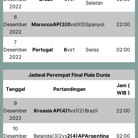
Selatan
2022
6
Desember
Marocco
AP(3)0
vs0(0)
Spanyol
22:00
2022
7
Desember
Portugal
6
vs1
Swiss
02:00
2022
Jadwal Perempat Final Piala Dunia
Jam (
Tanggal
Pertandingan
WIB )
9
Desember
Kroasia
AP(4)1
vs1(2)
Brazil
22:00
2022
10
Desember
Belanda
(3)2vs
2(4)AP
Argentina
02:00