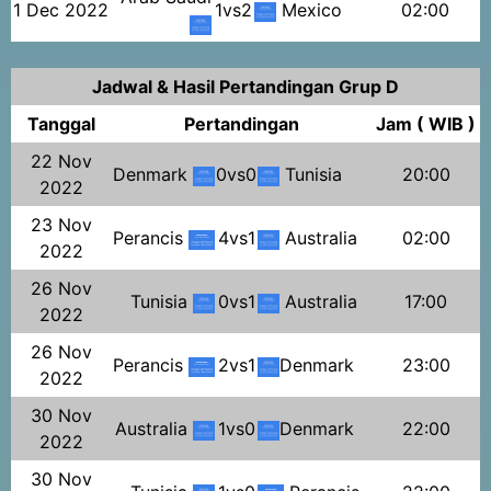
1 Dec 2022
1vs2
Mexico
02:00
Jadwal & Hasil Pertandingan Grup D
Tanggal
Pertandingan
Jam ( WIB )
22 Nov
Denmark
0vs0
Tunisia
20:00
2022
23 Nov
Perancis
4vs1
Australia
02:00
2022
26 Nov
Tunisia
0vs1
Australia
17:00
2022
26 Nov
Perancis
2vs1
Denmark
23:00
2022
30 Nov
Australia
1vs0
Denmark
22:00
2022
30 Nov