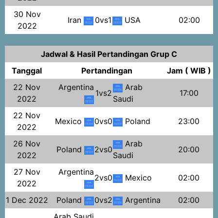
30 Nov
Iran
0vs1
USA
02:00
2022
Jadwal & Hasil Pertandingan Grup C
Tanggal
Pertandingan
Jam ( WIB )
22 Nov
Argentina
Arab
1vs2
17:00
2022
Saudi
22 Nov
Mexico
0vs0
Poland
23:00
2022
26 Nov
Arab
Poland
2vs0
20:00
2022
Saudi
27 Nov
Argentina
2vs0
Mexico
02:00
2022
1 Dec 2022
Poland
0vs2
Argentina
02:00
Arab Saudi