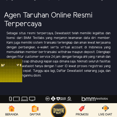
Agen Taruhan Online Resmi
Terpercaya
Sebagai situs resmi terpercaya, Dewataslot telah memiliki legalitas dan
lisensi dari BMM Testlabs yang menjamin keamanan data diri member.
Kami juga memiliki sistem transaksi terlengkap dan aman lewat kerjasama
dengan perbangkan, e-wallet serta virtual account di Indonesia yang
memudahkan member bertransaksi withdraw maupun deposit. Dilengkapi
dengan fitur customer service 24 jam dengan tenaga ahli yang ramah dan
profesional siap dihubungi kapan saja dimana saja. Nikmati seluruh fasilitas
lengkap Dewataslot hanya dengan 1 user ID lewat proses registrasi yang
mudah dan cepat. Tunggu apa lagi, Daftar Dewataslot sekarang juga, dan
raih keuntunganmu disini.
Copyright © - DEWATAGAMES. Seluruh hak cipta dilindungi
BERANDA
DAFTAR
PROMOSI
LIVE CHAT